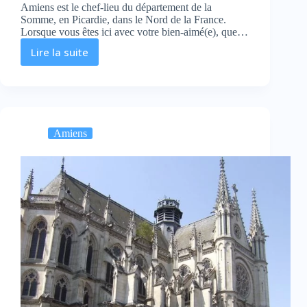
Amiens est le chef-lieu du département de la
Somme, en Picardie, dans le Nord de la France.
Lorsque vous êtes ici avec votre bien-aimé(e), que…
Lire la suite
Que
faire
à
Amiens
en
amoureux
Amiens
?