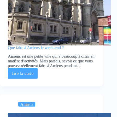
Que faire à Amiens le week-end ?
Amiens est une petite ville qui a beaucoup à offrir en
matière d’activités. Mais parfois, savoir ce que vous
pouvez réellement faire à Amiens pendant…
Lire la suite
Que
faire
à
Amiens
le
week-
Amiens
end
?