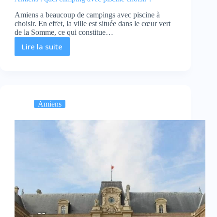
Amiens a beaucoup de campings avec piscine à
choisir. En effet, la ville est située dans le cœur vert
de la Somme, ce qui constitue…
Lire la suite
Amiens
:
quel
camping
avec
piscine
Amiens
choisir
?