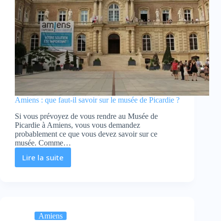
Amiens : que faut-il savoir sur le musée de Picardie ?
Si vous prévoyez de vous rendre au Musée de
Picardie à Amiens, vous vous demandez
probablement ce que vous devez savoir sur ce
musée. Comme…
Lire la suite
Amiens
:
que
faut-
il
savoir
Amiens
sur