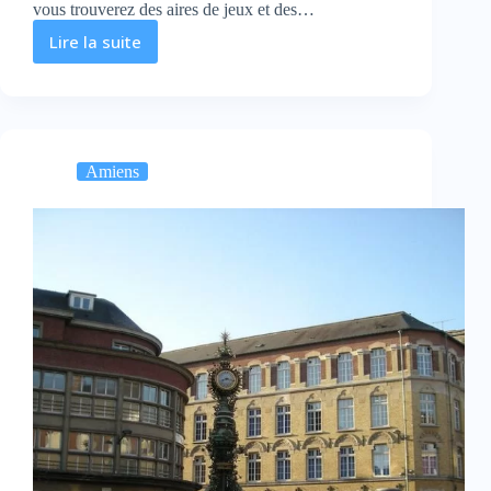
vous trouverez des aires de jeux et des…
Lire la suite
Séjour
à
Amiens
:
quel
endroit
Amiens
faut-
il
visiter
?