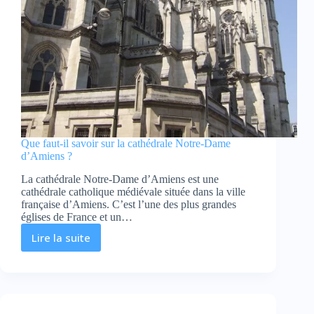
Que faut-il savoir sur la cathédrale Notre-Dame
d’Amiens ?
La cathédrale Notre-Dame d’Amiens est une
cathédrale catholique médiévale située dans la ville
française d’Amiens. C’est l’une des plus grandes
églises de France et un…
Lire la suite
Que
faut-
il
savoir
sur
la